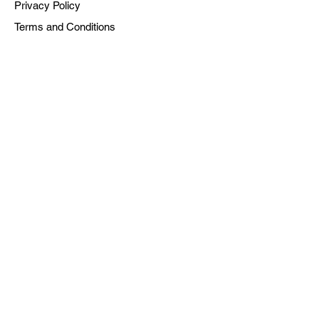
Privacy Policy
Terms and Conditions
Powered by Dreaming Collaborative, Inc. is a
501(c)(3) Tax-Exempt Organization | EIN: #92-
2392735
© 2025 Dreaming Collaborative, Inc.
All rights reserved.
SUBSCRIBE TO OUR NEWSLETTER
Sign up for the newsletter to get first
dibs on new podcast drops, and notes
on the current moment.